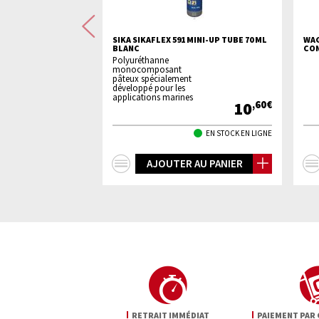
Précédente
T 2 POSITIONS +
SIKA SIKAFLEX 591 MINI-UP TUBE 70 ML
WAG
BLANC
CON
ns
Polyuréthanne
ge
monocomposant
pâteux spécialement
développé pour les
applications marines
19
10
,90€
,60€
DÉLAI NON PRÉCISÉ
EN STOCK EN LIGNE
+
 AU PANIER
AJOUTER AU PANIER
d'infos
RETRAIT IMMÉDIAT
PAIEMENT PAR 