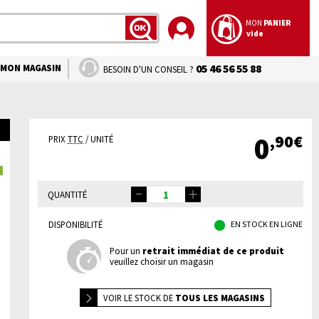
MON
PANIER
vide
LANCER
LA
RECHERCHE
MON MAGASIN
05 46 56 55 88
BESOIN D'UN CONSEIL ?
,90€
0
PRIX
TTC
/ UNITÉ
QUANTITÉ
DISPONIBILITÉ
EN STOCK EN LIGNE
Pour un
retrait immédiat de ce produit
veuillez choisir un magasin
VOIR LE
STOCK DE
TOUS LES MAGASINS