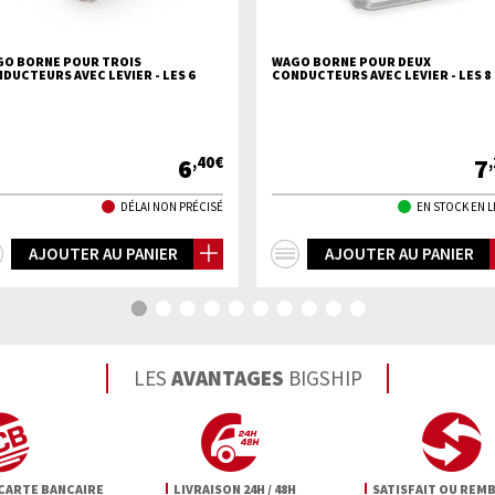
O BORNE POUR TROIS
WAGO BORNE POUR DEUX
DUCTEURS AVEC LEVIER - LES 6
CONDUCTEURS AVEC LEVIER - LES 8
6
7
,40€
DÉLAI NON PRÉCISÉ
EN STOCK EN 
+
+
AJOUTER AU PANIER
AJOUTER AU PANIER
d'infos
d'infos
LES
AVANTAGES
BIGSHIP
CARTE BANCAIRE
LIVRAISON 24H / 48H
SATISFAIT OU REM