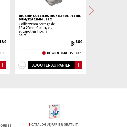
Suivant
BIGSHIP COLLIERS INOX BANDE PLEINE
VARTA PILE ALCALINE
9MM/12 À 22MM LES 2
LONGLIFE POWER - 
Colliers9mm Serrage de
Piles alcalines LR20,
12 à 20mm Collier, vis
vendues par 2
et capot en Inox la
paire
3
,13€
,86€
LIGNE
DÉLAI EN LIGNE : 15 JOURS
+
+
AJOUTER AU PANIER
AJOUTER 
d'infos
d'infos
CATALOGUE PAPIER GRATUIT
BOURSÉ