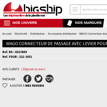
Les
shipchandlers
de la planète mer
NOS UNIVERS
NOS MARQUES
Accueil
-
Electricité
-
Distribution
-
Accessoires distribution
- WAGO Connecteur de p
WAGO CONNECTEUR DE PASSAGE AVEC LEVIER PO
Ref. BS : 0213689
Ref. FOUR : 221-2431
AVIS CLIENTS
( Déposer un avis )
PARTAGER
AJOUTER À
MES FAVORIS