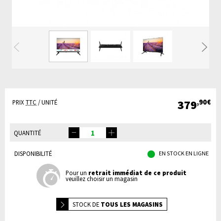
Précédente
Su
379
,90€
PRIX
TTC
/ UNITÉ
QUANTITÉ
DISPONIBILITÉ
EN STOCK EN LIGNE
Pour un
retrait immédiat de ce produit
veuillez choisir un magasin
STOCK DE
TOUS LES MAGASINS