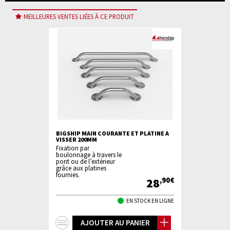
MEILLEURES VENTES LIÉES À CE PRODUIT
ECTRIQUE
BIGSHIP MAIN COURANTE ET PLATINE A
PAVILLON E
VISSER 200MM
BLEUE 30X45
Fixation par
Pavillon poly
boulonnage à travers le
110g/m², cor
pont ou de l’extérieur
3mm.
grâce aux platines
fournies.
 999
28
,00€
,90€
I NON PRÉCISÉ
EN STOCK EN LIGNE
+
+
IER
AJOUTER AU PANIER
AJ