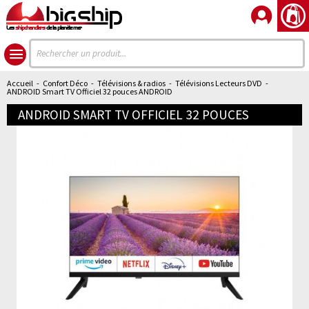
Les
shipchandlers
de la planète mer
Accueil
-
Confort Déco
-
Télévisions & radios
-
Télévisions Lecteurs DVD
-
ANDROID Smart TV Officiel 32 pouces ANDROID
ANDROID SMART TV OFFICIEL 32 POUCES