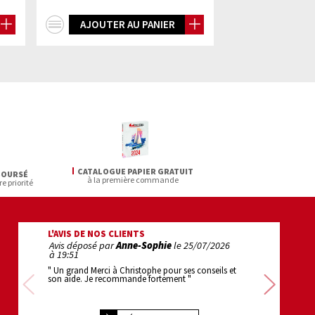
+
+
AJOUTER AU PANIER
AJOUTER 
d'infos
d'infos
CATALOGUE PAPIER GRATUIT
BOURSÉ
à la première commande
re priorité
L'AVIS DE NOS CLIENTS
Avis déposé par
Anne-Sophie
le
25/07/2026
Avis déposé pa
à 19:51
22:22
" Un grand Merci à Christophe pour ses conseils et
" 1er achat : super
son aide. Je recommande fortement "
efficace . bravo "
Précédente
Sui