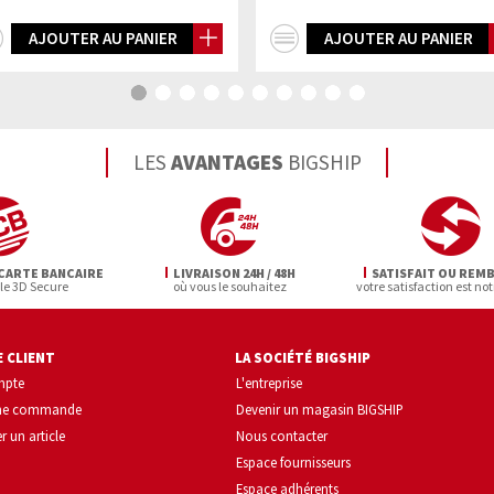
+
+
AJOUTER AU PANIER
AJOUTER AU PANIER
d'infos
d'infos
LES
AVANTAGES
BIGSHIP
CARTE BANCAIRE
LIVRAISON 24H / 48H
SATISFAIT OU REM
 le 3D Secure
où vous le souhaitez
votre satisfaction est not
 CLIENT
LA SOCIÉTÉ BIGSHIP
mpte
L'entreprise
une commande
Devenir un magasin BIGSHIP
r un article
Nous contacter
Espace fournisseurs
Espace adhérents