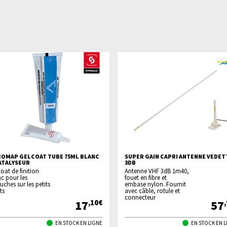
OMAP GELCOAT TUBE 75ML BLANC
SUPER GAIN CAPRI ANTENNE VEDET
ATALYSEUR
3DB
oat de finition
Antenne VHF 3dB 1m40,
c pour les
fouet en fibre et
uches sur les petits
embase nylon. Fournit
ts
avec câble, rotule et
connecteur
17
57
,10€
EN STOCK EN LIGNE
EN STOCK EN 