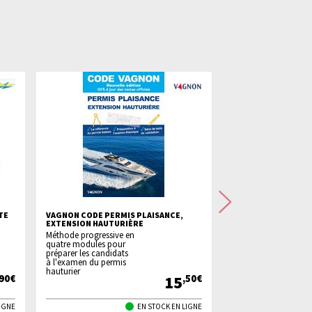
Suivant
TE
VAGNON CODE PERMIS PLAISANCE,
CABLE ÉLECTRIQUE 
EXTENSION HAUTURIÈRE
- LE M
Méthode progressive en
Câble souple
quatre modules pour
3x2,5mm²
préparer les candidats
à l'examen du permis
hauturier
15
,90€
,50€
LIGNE
EN STOCK EN LIGNE