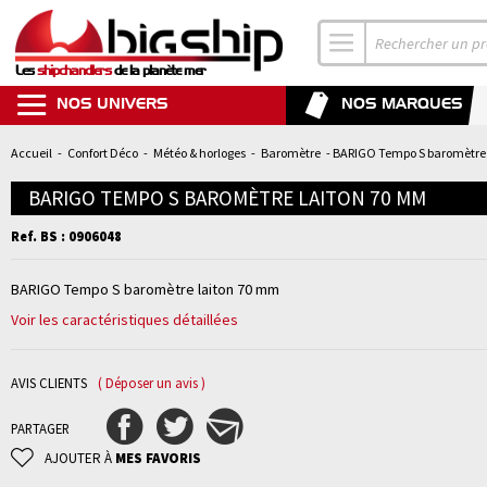
Les
shipchandlers
de la planète mer
NOS UNIVERS
NOS MARQUES
Accueil
-
Confort Déco
-
Météo & horloges
-
Baromètre
- BARIGO Tempo S baromètre 
BARIGO TEMPO S BAROMÈTRE LAITON 70 MM
Ref. BS : 0906048
BARIGO Tempo S baromètre laiton 70 mm
Voir les caractéristiques détaillées
AVIS CLIENTS
( Déposer un avis )
PARTAGER
AJOUTER À
MES FAVORIS