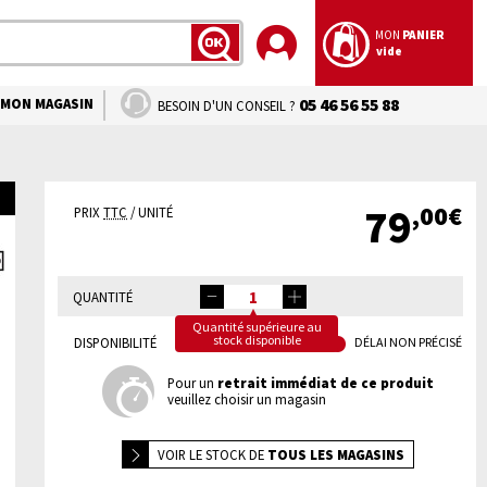
MON
PANIER
vide
LANCER
LA
RECHERCHE
MON MAGASIN
05 46 56 55 88
BESOIN D'UN CONSEIL ?
,00€
79
PRIX
TTC
/ UNITÉ
QUANTITÉ
Quantité supérieure au
stock disponible
DISPONIBILITÉ
DÉLAI NON PRÉCISÉ
Pour un
retrait immédiat de ce produit
veuillez choisir un magasin
VOIR LE
STOCK DE
TOUS LES MAGASINS