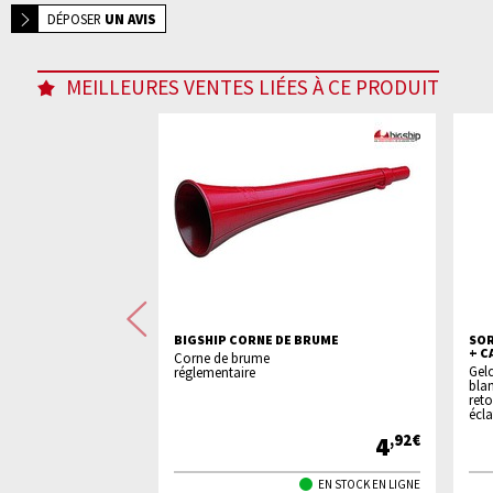
DÉPOSER
UN AVIS
MEILLEURES VENTES LIÉES À CE PRODUIT
Précédente
AISSELLE SOLIDE
BIGSHIP CORNE DE BRUME
SOR
BLANC
+ C
Corne de brume
de
Gelc
réglementaire
blan
reto
ris
écla
5
4
,90€
,92€
EN STOCK EN LIGNE
EN STOCK EN LIGNE