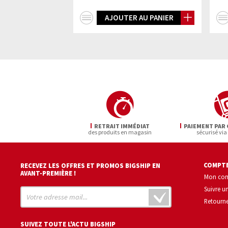
+
 AU PANIER
AJOUTER AU PANIER
d'infos
RETRAIT IMMÉDIAT
PAIEMENT PAR 
des produits en magasin
sécurisé via
COMPTE
RECEVEZ LES OFFRES ET PROMOS BIGSHIP EN
AVANT-PREMIÈRE !
Mon co
Suivre 
Retourne
SUIVEZ TOUTE L'ACTU BIGSHIP