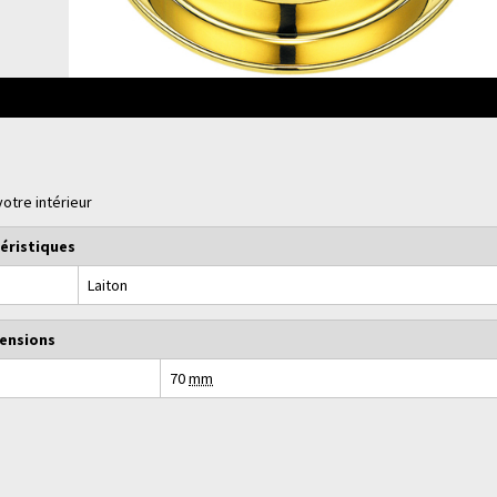
otre intérieur
éristiques
Laiton
ensions
70
mm